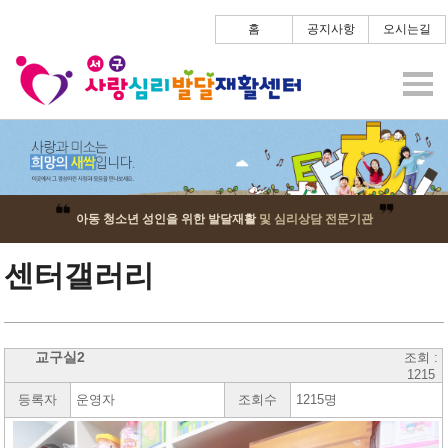
홈
공지사항
오시는길
아동 청소년 성인을 위한 발달재활
및 심리상담 전문기관
센터갤러리
교구실2
조회 :
1215
등록자
운영자
조회수
1215명