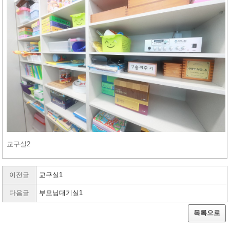
교구실2
이전글
교구실1
다음글
부모님대기실1
목록으로