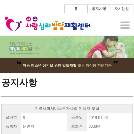
홈
공지사항
오시는길
아동 청소년 성인을 위한 발달재활
및 심리상담 전문기관
공지사항
지역사회서비스투자사업 이용자 모집
글번호
등록일
6
2018-01-26
등록자
운영자
조회수
3838명