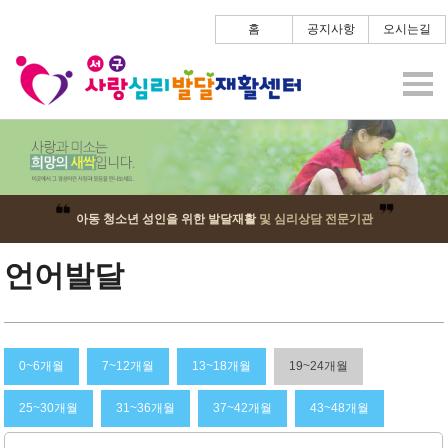
홈
공지사항
오시는길
아동 청소년 성인을 위한 발달재활
및 심리상담 전문기관
언어발달
0~6개월
7~12개월
13~18개월
19~24개월
25~30개월
31~36개월
37~42개월
43~48개월